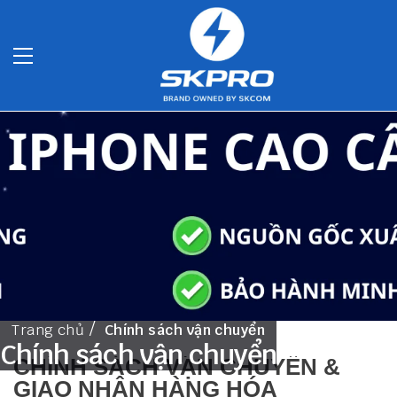
Trang chủ
Chính sách vận chuyển
Chính sách vận chuyển
CHÍNH SÁCH VẬN CHUYỂN &
GIAO NHẬN HÀNG HÓA